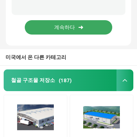
철골 구조물 교량
폴드형 컨테이너 의회
벤로 그라스 온실
미국에서 온 다른 카테고리
철골 구조물 저장소
(187)