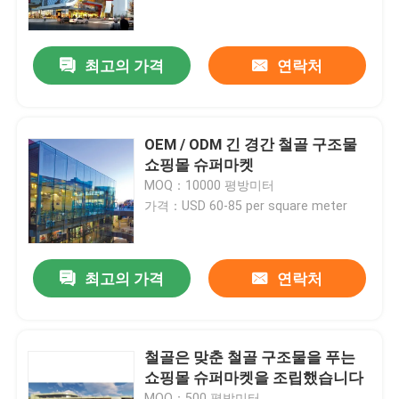
우리에 대하여
최고의 가격
연락처
공장 여행
OEM / ODM 긴 경간 철골 구조물
품질 관리
쇼핑몰 슈퍼마켓
MOQ：10000 평방미터
가격：USD 60-85 per square meter
인용문을 요구하세요
철골 구조물 저장소
최고의 가격
연락처
철골 구조물 워크샵
철골은 맞춘 철골 구조물을 푸는
쇼핑몰 슈퍼마켓을 조립했습니다
가벼운 철골 구조물
MOQ：500 평방미터