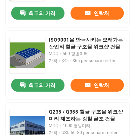
최고의 가격
연락처
ISO9001을 만곡시키는 오래가는
산업적 철골 구조물 워크샵 건물
MOQ：500 평방미터
가격：$45 - $65 per square meter
최고의 가격
연락처
집
Q235 / Q355 철골 구조물 워크샵
제품
미리 제조하는 강철 골조 건물
MOQ：1000 평방미터
동영상
가격：USD 50-80 per square meter