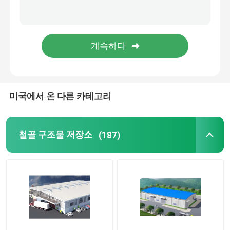
철골 구조물 교량
폴드형 컨테이너 의회
벤로 그라스 온실
미국에서 온 다른 카테고리
철골 구조물 저장소
(187)