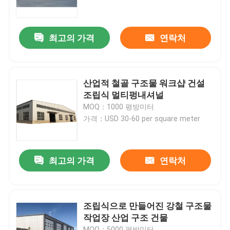
우리에 대하여
최고의 가격
연락처
공장 여행
산업적 철골 구조물 워크샵 건설
품질 관리
조립식 멀티펑내셔널
MOQ：1000 평방미터
가격：USD 30-60 per square meter
인용문을 요구하세요
철골 구조물 저장소
최고의 가격
연락처
철골 구조물 워크샵
조립식으로 만들어진 강철 구조물
작업장 산업 구조 건물
가벼운 철골 구조물
MOQ：5000 평방미터