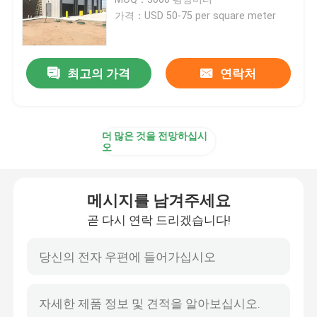
가격：USD 50-75 per square meter
미리 제조하는 강철 빌딩
최고의 가격
연락처
철골 구조물 플랫폼
철골 구조물 쇼핑몰
더 많은 것을 전망하십시
오
철골 구조물 농가
메시지를 남겨주세요
철골 구조물 피그 하우스
곧 다시 연락 드리겠습니다!
상업적 강철 골조 건물
철골 구조물 경기장