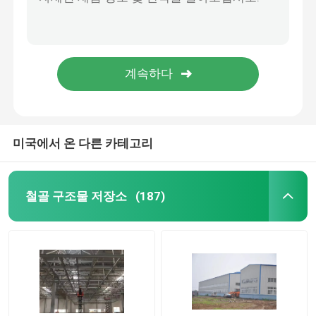
경량 철골 프레임구성 문형 틀 철골 구조물 저장소
Q235 Q355 철골 구조물 쇼핑몰 슈퍼마켓 대규모
미리 제조하는 강철 빌딩
철골 구조물 워크샵 산업 건물 에이치형 기둥 C 형 중도리
철강 구조물 소재로 만든 전공 제조 항공기 앙가르
철골 구조물 플랫폼
워크샵 창고 열간 압연강 등급을 구축하는 철골 구조물 빛
철골 구조물 쇼핑몰
미국에서 온 다른 카테고리
철골 구조물 농가
철골 구조물 저장소
(187)
철골 구조물 피그 하우스
상업적 강철 골조 건물
철골 구조물 경기장