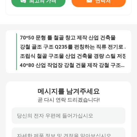
최고의 가격
연락처
70*50 문형 틀 철골 창고 제작 산업 건축물
강철 골조 구조 Q235를 펀칭하는 직류 전기로 자극된 넓은 범위 강철 빌딩
우리에 대하여
조립식 철골 구조물 산업 건축물 경량 스틸 저장
40*80 산업 작업장 강철 건물 제작 강철 구조물 장비
공장 여행
미리 제조하는 무거운 철골 구조물 쇼핑몰 방진의 ISO9001
불연성 ISO9001을 구축하는 조립식 다중 층 철골 구조물
품질 관리
OEM / ODM 아연도강 구조 플랫폼 공법 GB
산업적 조립식 철골 구조물 창고 철골 구조 건축물
발탁된 공간 틀 철골 구조물 쇼핑몰 직류 전기로 자극된 디코일링
인용문을 요구하세요
활성화되는 것으로 구축되는 가벼운 조립식 철골 별장 듀플렉스강 골조 아파트
메시지를 남겨주세요
방풍 철골 구조물 쇼핑몰 안정성은 전문적이어서 조립식으로 짓습니다
철골 구조물 저장소
곧 다시 연락 드리겠습니다!
OEM / ODM 긴 경간 철골 구조물 쇼핑몰 슈퍼마켓
골조는 철골 구조물 자동차 쇼룸 GB를 푸는 상업 건축을 조립식으로 짓습니다
철골 구조물 워크샵
창고를 구축하는 창고 워크샵을 위한 Q355B 철골 구조물
방수인 용접강 구조 오피스를 구축하는 탄탄한 미리 제조하는 철골
가벼운 철골 구조물