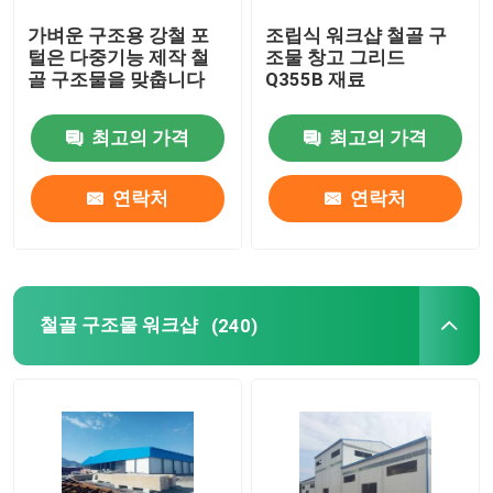
가벼운 구조용 강철 포
조립식 워크샵 철골 구
철골 구조물 교량
털은 다중기능 제작 철
조물 창고 그리드
골 구조물을 맞춥니다
Q355B 재료
폴드형 컨테이너 의회
최고의 가격
최고의 가격
벤로 그라스 온실
연락처
연락처
필름으로 덮인 온실
철골 구조물 워크샵
(240)
필름으로 덮인 온실