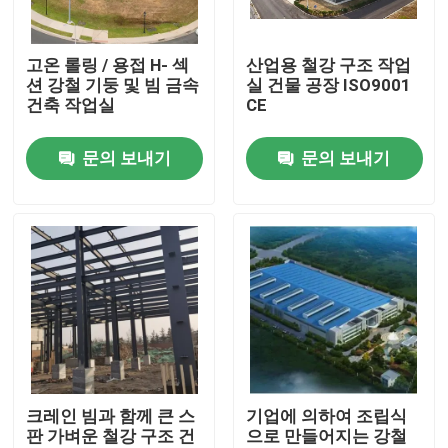
우리에 대하여
고온 롤링 / 용접 H- 섹
산업용 철강 구조 작업
션 강철 기둥 및 빔 금속
실 건물 공장 ISO9001
건축 작업실
CE
공장 여행
문의 보내기
문의 보내기
품질 관리
인용문을 요구하세요
철골 구조물 저장소
철골 구조물 워크샵
크레인 빔과 함께 큰 스
기업에 의하여 조립식
판 가벼운 철강 구조 건
으로 만들어지는 강철
가벼운 철골 구조물