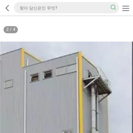
2
/
4