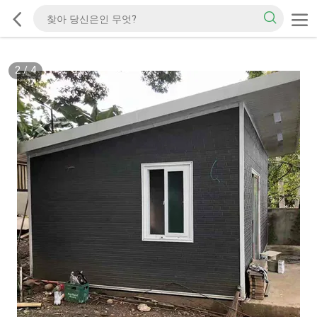
2
/
4