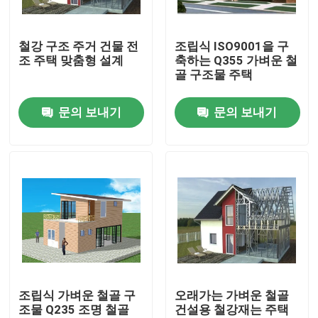
우리에 대하여
철강 구조 주거 건물 전
조립식 ISO9001을 구
조 주택 맞춤형 설계
축하는 Q355 가벼운 철
골 구조물 주택
공장 여행
문의 보내기
문의 보내기
품질 관리
인용문을 요구하세요
철골 구조물 저장소
철골 구조물 워크샵
조립식 가벼운 철골 구
오래가는 가벼운 철골
조물 Q235 조명 철골
건설용 철강재는 주택
가벼운 철골 구조물