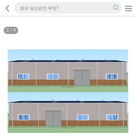
2
/
4