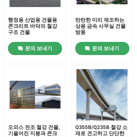
우리에 대하여
행정용 산업용 건물용
탄탄한 미리 제조하는
콘크리트 바닥의 철강
상용 금속 사무실 건물
구조 건물
방풍
공장 여행
문의 보내기
문의 보내기
품질 관리
인용문을 요구하세요
철골 구조물 저장소
철골 구조물 워크샵
오피스 전조 철강 건물,
Q355B/Q235B 철강 소
기울어진 지붕과 콘크
재로 견고하고 단단한
가벼운 철골 구조물