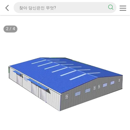
2
/
4