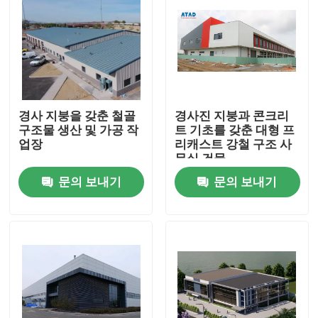
경사 지붕을 갖춘 철골
경사진 지붕과 콘크리
구조물 생산 및 가공 작
트 기초를 갖춘 대형 프
업장
리캐스트 강철 구조 사
무실 건물
문의 보내기
문의 보내기
집
제품
동영상