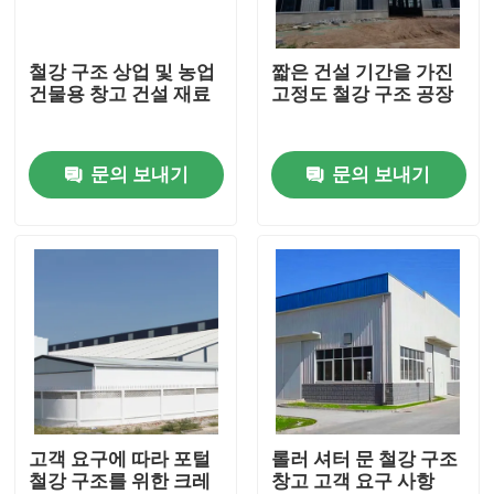
우리에 대하여
철강 구조 상업 및 농업
짧은 건설 기간을 가진
건물용 창고 건설 재료
고정도 철강 구조 공장
공장 여행
문의 보내기
문의 보내기
품질 관리
인용문을 요구하세요
철골 구조물 저장소
철골 구조물 워크샵
고객 요구에 따라 포털
롤러 셔터 문 철강 구조
철강 구조를 위한 크레
창고 고객 요구 사항
가벼운 철골 구조물