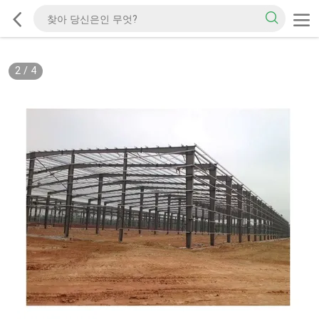
2
/
4