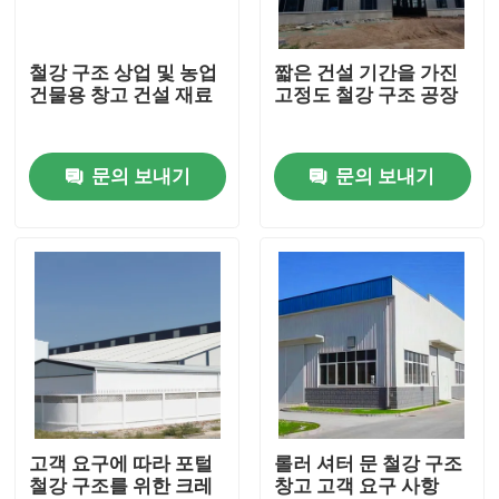
우리에 대하여
철강 구조 상업 및 농업
짧은 건설 기간을 가진
건물용 창고 건설 재료
고정도 철강 구조 공장
공장 여행
문의 보내기
문의 보내기
품질 관리
인용문을 요구하세요
철골 구조물 저장소
철골 구조물 워크샵
고객 요구에 따라 포털
롤러 셔터 문 철강 구조
철강 구조를 위한 크레
창고 고객 요구 사항
가벼운 철골 구조물