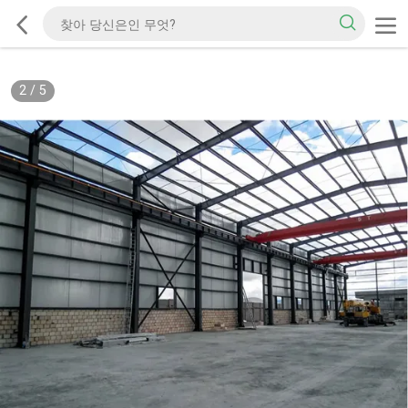
2
/
5