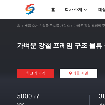
홈
회사 소개
제품
홈
/
제품 소개
/
철골 구조물 저장소
/
가벼운 강철 프레임 구
가벼운 강철 프레임 구조 물류
최고의 가격
우리를 메일
5000 ㎡
3
MOQ
가