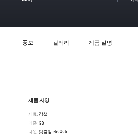
풍모
갤러리
제품 설명
제품 사양
재료:
강철
기준:
GB
차원:
맞춤형 ≥50005