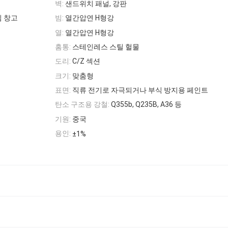
벽:
샌드위치 패널, 강판
임 창고
빔:
열간압연 H형강
열:
열간압연 H형강
홈통:
스테인레스 스틸 헐물
도리:
C/Z 섹션
크기:
맞춤형
표면:
직류 전기로 자극되거나 부식 방지용 페인트
탄소 구조용 강철:
Q355b, Q235B, A36 등
기원:
중국
용인:
±1%