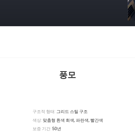
풍모
구조적 형태:
그리드 스틸 구조
색상:
맞춤형 흰색 회색, 파란색, 빨간색
보증 기간:
50년