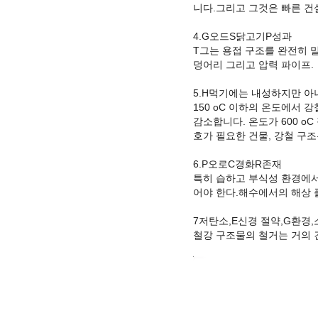
니다.그리고 그것은 빠른 건
4.
G
오드
S
닭고기
P
성과
T
그는 용접 구조를 완전히 
덩어리
그리고 압력 파이프.
5.
H
먹기에는 내성
하지만 아
150 oC 이하의 온도에서 
감소합니다. 온도가 600 o
호가 필요한 건물
, 강철 구
6.
P
오로
C
경화
R
존재
특히 습하고 부식성 환경에서
어야 한다.해수에서의 해상 플
7저탄소,
E
신경 절약,
G
환경
,
철강 구조물의 철거는 거의 