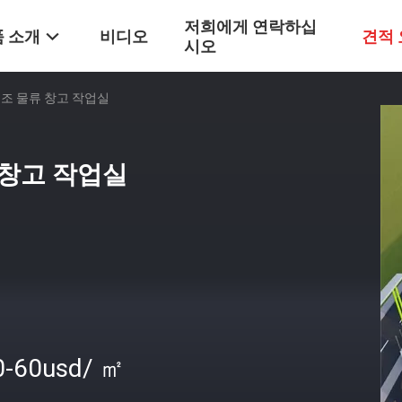
저희에게 연락하십
 소개
비디오
견적
시오
조 물류 창고 작업실
 창고 작업실
0-60usd/ ㎡
격