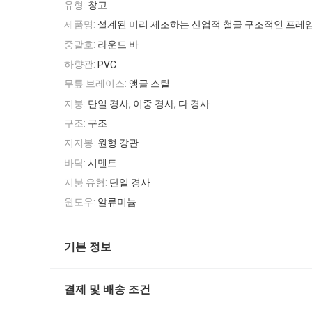
유형:
창고
제품명:
설계된 미리 제조하는 산업적 철골 구조적인 프레
중괄호:
라운드 바
하향관:
PVC
무릎 브레이스:
앵글 스틸
지붕:
단일 경사, 이중 경사, 다 경사
구조:
구조
지지봉:
원형 강관
바닥:
시멘트
지붕 유형:
단일 경사
윈도우:
알류미늄
기본 정보
결제 및 배송 조건