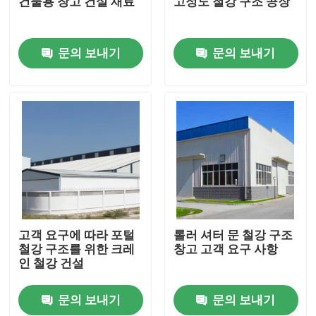
건물용 창고 건설 재료
고정도 철강 구조 공장
우리에 대하여
문의 보내기
문의 보내기
공장 여행
품질 관리
인용문을 요구하세요
철골 구조물 저장소
고객 요구에 따라 포털
롤러 셔터 문 철강 구조
철강 구조를 위한 크레
창고 고객 요구 사항
인 철강 건설
철골 구조물 워크샵
문의 보내기
문의 보내기
가벼운 철골 구조물