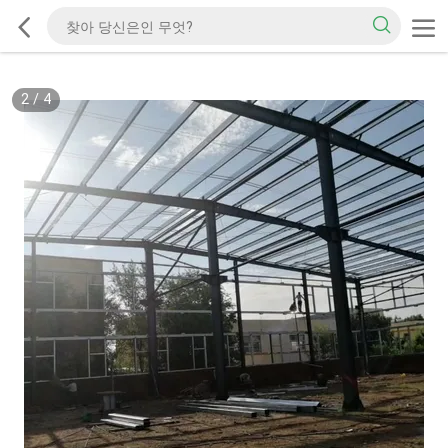
2
/
4