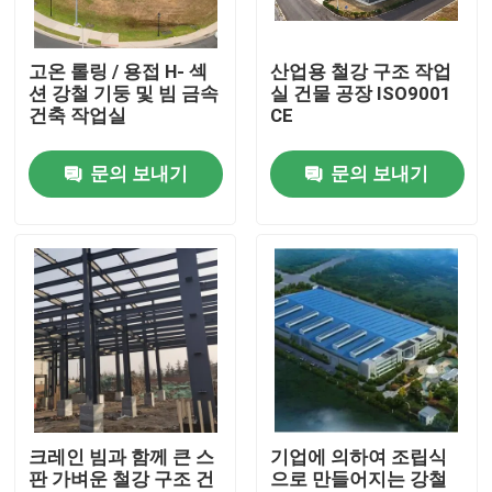
우리에 대하여
고온 롤링 / 용접 H- 섹
산업용 철강 구조 작업
션 강철 기둥 및 빔 금속
실 건물 공장 ISO9001
건축 작업실
CE
공장 여행
문의 보내기
문의 보내기
품질 관리
인용문을 요구하세요
철골 구조물 저장소
철골 구조물 워크샵
크레인 빔과 함께 큰 스
기업에 의하여 조립식
판 가벼운 철강 구조 건
으로 만들어지는 강철
가벼운 철골 구조물