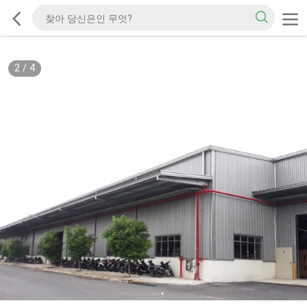
2
/
4