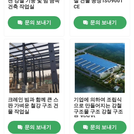
션 강철 기둥 및 빔 금속
실 건물 공장 ISO9001
건축 작업실
CE
우리에 대하여
문의 보내기
문의 보내기
공장 여행
품질 관리
인용문을 요구하세요
철골 구조물 저장소
크레인 빔과 함께 큰 스
기업에 의하여 조립식
판 가벼운 철강 구조 건
으로 만들어지는 강철
물 작업실
구조물 구조 강철 구조
철골 구조물 워크샵
물 작업장
문의 보내기
문의 보내기
가벼운 철골 구조물