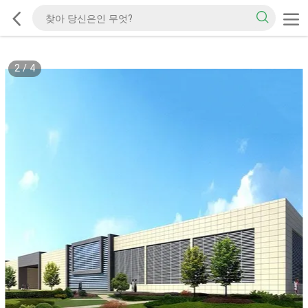
2
/
4