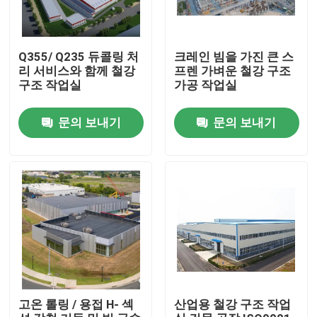
Q355/ Q235 듀콜링 처
크레인 빔을 가진 큰 스
리 서비스와 함께 철강
프렌 가벼운 철강 구조
구조 작업실
가공 작업실
문의 보내기
문의 보내기
집
제품
고온 롤링 / 용접 H- 섹
산업용 철강 구조 작업
동영상