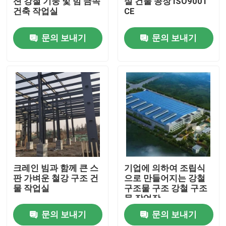
션 강철 기둥 및 빔 금속
실 건물 공장 ISO9001
건축 작업실
CE
우리에 대하여
문의 보내기
문의 보내기
공장 여행
품질 관리
인용문을 요구하세요
철골 구조물 저장소
크레인 빔과 함께 큰 스
기업에 의하여 조립식
판 가벼운 철강 구조 건
으로 만들어지는 강철
물 작업실
구조물 구조 강철 구조
철골 구조물 워크샵
물 작업장
문의 보내기
문의 보내기
가벼운 철골 구조물