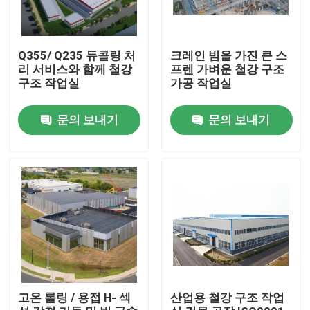
Q355/ Q235 듀콜링 처
크레인 빔을 가진 큰 스
리 서비스와 함께 철강
프렌 가벼운 철강 구조
구조 작업실
가공 작업실
문의 보내기
문의 보내기
집
제품
고온 롤링 / 용접 H- 섹
산업용 철강 구조 작업
동영상