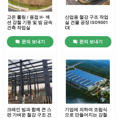
우리에 대하여
고온 롤링 / 용접 H- 섹
산업용 철강 구조 작업
션 강철 기둥 및 빔 금속
실 건물 공장 ISO9001
건축 작업실
CE
공장 여행
문의 보내기
문의 보내기
품질 관리
인용문을 요구하세요
철골 구조물 저장소
철골 구조물 워크샵
크레인 빔과 함께 큰 스
기업에 의하여 조립식
판 가벼운 철강 구조 건
으로 만들어지는 강철
가벼운 철골 구조물