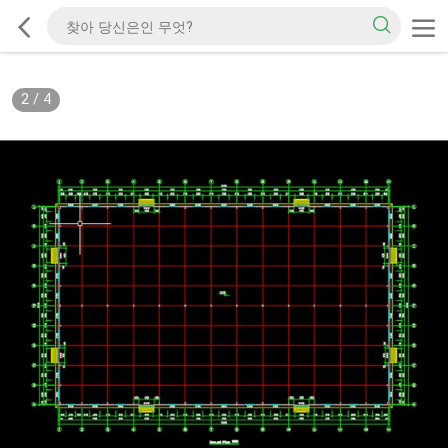
2
/
4