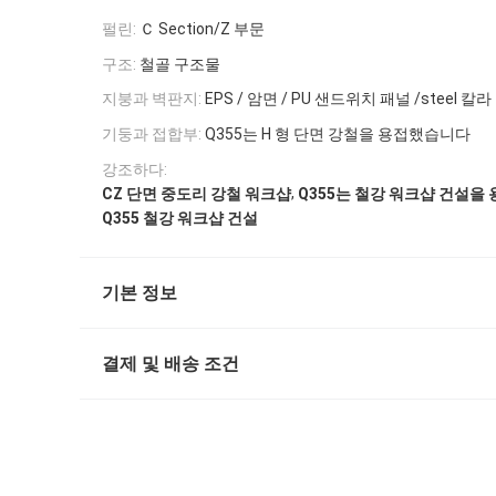
펄린:
Ｃ Section/Z 부문
구조:
철골 구조물
지붕과 벽판지:
EPS / 암면 / PU 샌드위치 패널 /steel 칼
기둥과 접합부:
Q355는 H 형 단면 강철을 용접했습니다
강조하다:
,
CZ 단면 중도리 강철 워크샵
Q355는 철강 워크샵 건설을
Q355 철강 워크샵 건설
기본 정보
결제 및 배송 조건