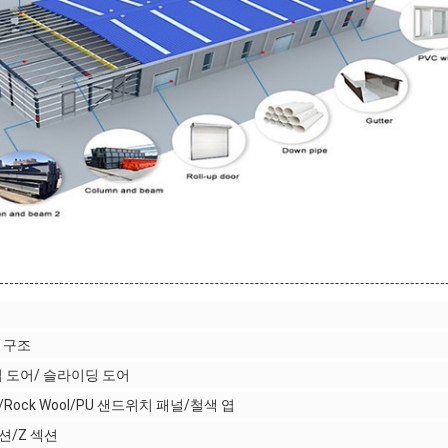
 구조
업 도어/ 슬라이딩 도어
/Rock Wool/PU 샌드위치 패널/철색 엽
섹션/Z 섹션