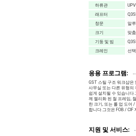
하류관
UPV
래프터
Q35
창문
알루
크기
맞춤
기둥 및 빔
Q35
크레인
선택
응용 프로그램:
GST 스틸 구조 워크샵은
사무실 또는 다른 유형의
쉽게 설치될 수 있습니다.그
께 젤리화 된 철 프레임,
한 크기, 또는 롤 업 도어
합니다.그것은 FOB / C
지원 및 서비스: