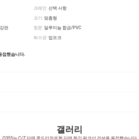
크레인:
선택 사항
크기:
맞춤형
라 강판
창문:
알루미늄 합금/PVC
퇴수관:
업프크
,
 용접했습니다
갤러리
Q355는 C/Z 단면 중도리와 H 형 단면 철강 워크샵 건설을 용접했습니다