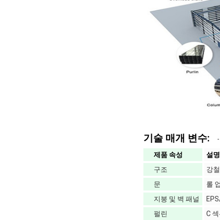
기술 매개 변수:
제품 속성
설명
구조
강철
문
롤 
지붕 및 벽 패널
EPS
펄린
C 