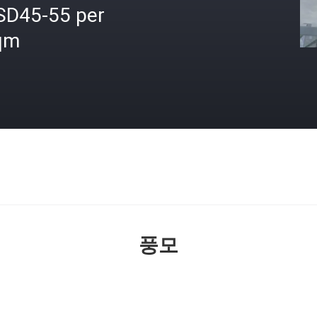
SD45-55 per
qm
격
풍모