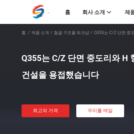
홈
회사 소개
제품
홈
/
제품 소개
/
철골 구조물 워크샵
/
Q355는 C/Z 단면
Q355는 C/Z 단면 중도리와 H
건설을 용접했습니다
최고의 가격
우리를 메일