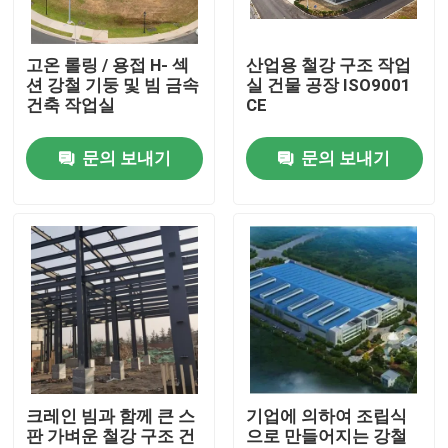
우리에 대하여
고온 롤링 / 용접 H- 섹
산업용 철강 구조 작업
션 강철 기둥 및 빔 금속
실 건물 공장 ISO9001
건축 작업실
CE
공장 여행
문의 보내기
문의 보내기
품질 관리
인용문을 요구하세요
철골 구조물 저장소
철골 구조물 워크샵
크레인 빔과 함께 큰 스
기업에 의하여 조립식
판 가벼운 철강 구조 건
으로 만들어지는 강철
가벼운 철골 구조물