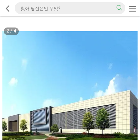
2
/
4