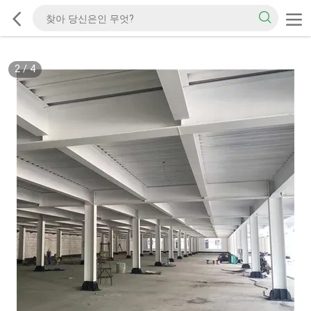
2
/
4