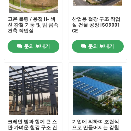
우리에 대하여
고온 롤링 / 용접 H- 섹
산업용 철강 구조 작업
션 강철 기둥 및 빔 금속
실 건물 공장 ISO9001
건축 작업실
CE
공장 여행
문의 보내기
문의 보내기
품질 관리
인용문을 요구하세요
철골 구조물 저장소
철골 구조물 워크샵
크레인 빔과 함께 큰 스
기업에 의하여 조립식
판 가벼운 철강 구조 건
으로 만들어지는 강철
가벼운 철골 구조물