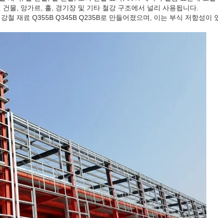
실 건물, 앙가르, 홀, 경기장 및 기타 철강 구조에서 널리 사용됩니다.
 강철 재료 Q355B Q345B Q235B로 만들어졌으며, 이는 부식 저항성