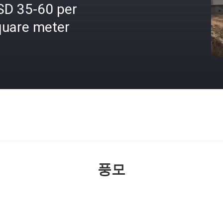
SD 35-60 per
quare meter
격
풍모