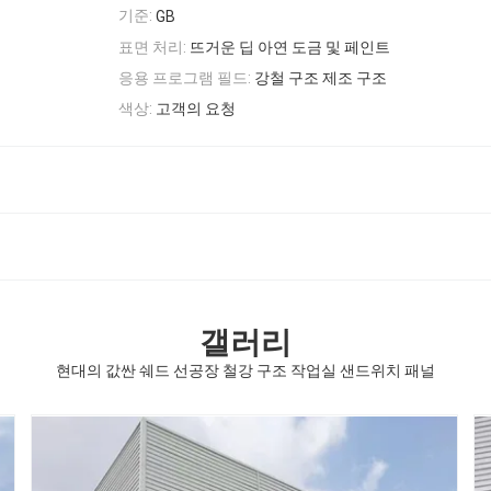
기준:
GB
표면 처리:
뜨거운 딥 아연 도금 및 페인트
응용 프로그램 필드:
강철 구조 제조 구조
색상:
고객의 요청
갤러리
현대의 값싼 쉐드 선공장 철강 구조 작업실 샌드위치 패널