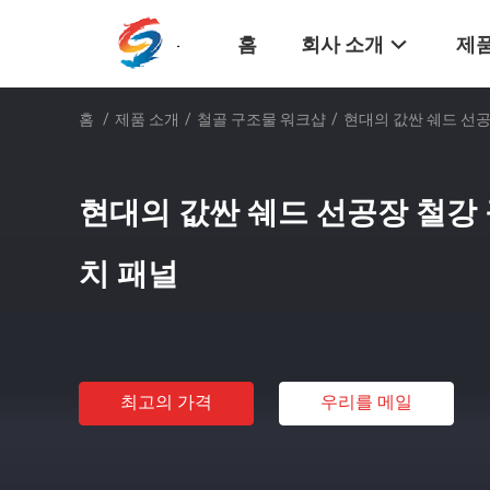
홈
회사 소개
제품
홈
/
제품 소개
/
철골 구조물 워크샵
/
현대의 값싼 쉐드 선공
현대의 값싼 쉐드 선공장 철강
치 패널
최고의 가격
우리를 메일